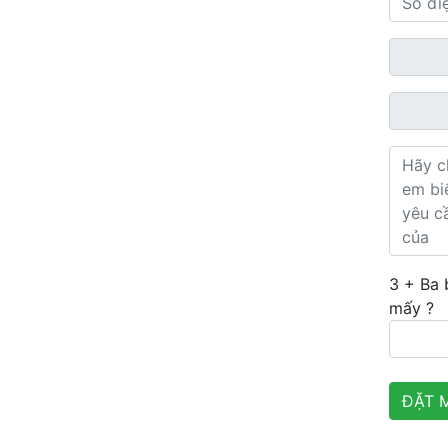
3 + Ba
mấy ?