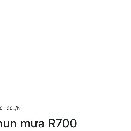
80-120L/h
phun mưa R700