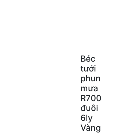
Béc
tưới
phun
mưa
R700
đuôi
6ly
Vàng