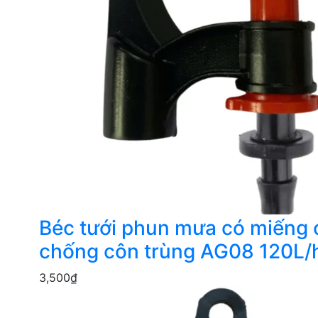
Béc tưới phun mưa có miếng
chống côn trùng AG08 120L/
3,500
₫