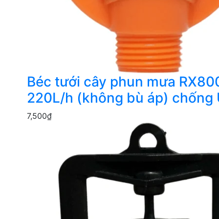
Béc tưới cây phun mưa RX80
220L/h (không bù áp) chống
7,500
₫