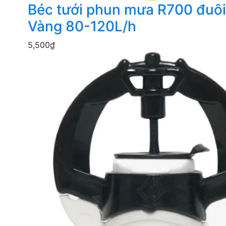
Béc tưới phun mưa R700 đuôi
Vàng 80-120L/h
5,500
₫