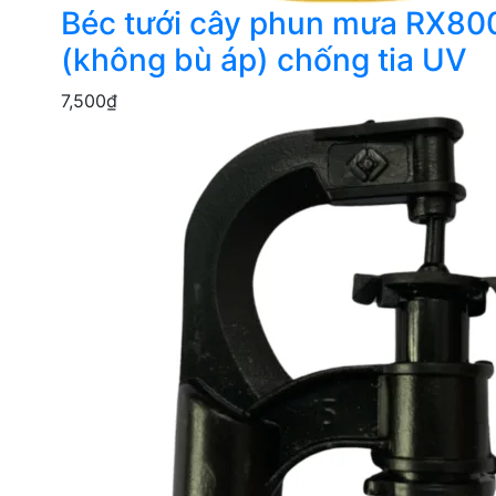
Béc tưới cây phun mưa RX80
(không bù áp) chống tia UV
7,500
₫