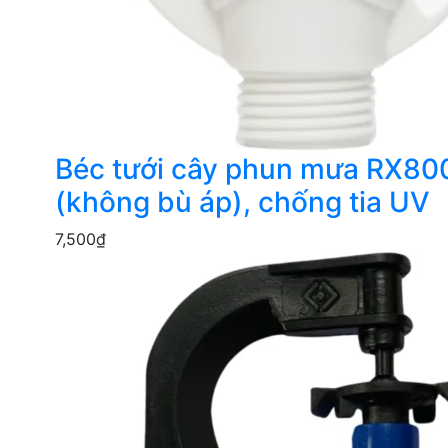
Béc tưới cây phun mưa RX80
(không bù áp), chống tia UV
7,500
₫