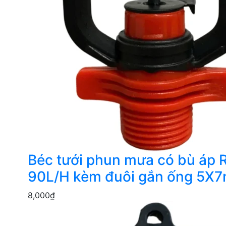
Béc tưới phun mưa có bù áp 
90L/H kèm đuôi gắn ống 5X
8,000
₫