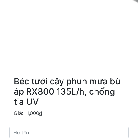
Béc tưới cây phun mưa bù
áp RX800 135L/h, chống
tia UV
Giá:
11,000
₫