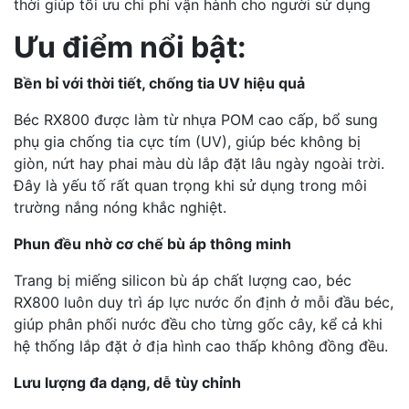
thời giúp tối ưu chi phí vận hành cho người sử dụng
Ưu điểm nổi bật:
Bền bỉ với thời tiết, chống tia UV hiệu quả
Béc RX800 được làm từ nhựa POM cao cấp, bổ sung
phụ gia chống tia cực tím (UV), giúp béc không bị
giòn, nứt hay phai màu dù lắp đặt lâu ngày ngoài trời.
Đây là yếu tố rất quan trọng khi sử dụng trong môi
trường nắng nóng khắc nghiệt.
Phun đều nhờ cơ chế bù áp thông minh
Trang bị miếng silicon bù áp chất lượng cao, béc
RX800 luôn duy trì áp lực nước ổn định ở mỗi đầu béc,
giúp phân phối nước đều cho từng gốc cây, kể cả khi
hệ thống lắp đặt ở địa hình cao thấp không đồng đều.
Lưu lượng đa dạng, dễ tùy chỉnh