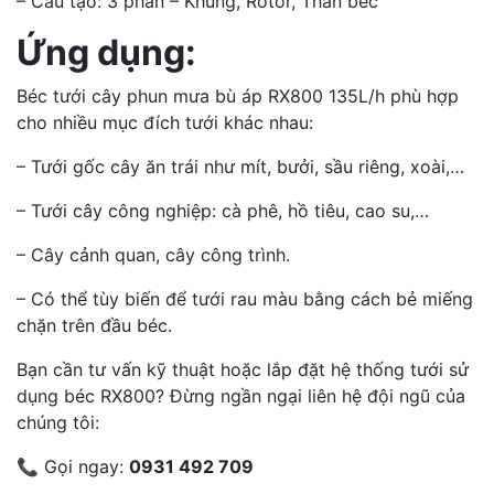
– Cấu tạo: 3 phần – Khung, Rotor, Thân béc
Ứng dụng:
Béc tưới cây phun mưa bù áp RX800 135L/h phù hợp
cho nhiều mục đích tưới khác nhau:
– Tưới gốc cây ăn trái như mít, bưởi, sầu riêng, xoài,…
– Tưới cây công nghiệp: cà phê, hồ tiêu, cao su,…
– Cây cảnh quan, cây công trình.
– Có thể tùy biến để tưới rau màu bằng cách bẻ miếng
chặn trên đầu béc.
Bạn cần tư vấn kỹ thuật hoặc lắp đặt hệ thống tưới sử
dụng béc RX800? Đừng ngần ngại liên hệ đội ngũ của
chúng tôi:
📞 Gọi ngay:
0931 492 709