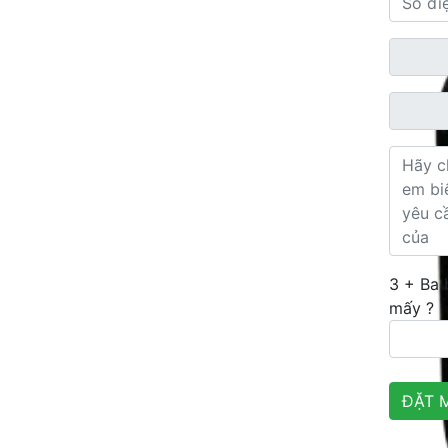
3 + Ba
mấy ?