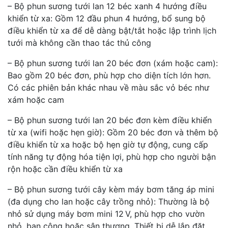
– Bộ phun sương tưới lan 12 béc xanh 4 hướng điều
khiển từ xa: Gồm 12 đầu phun 4 hướng, bổ sung bộ
điều khiển từ xa để dễ dàng bật/tắt hoặc lập trình lịch
tưới mà không cần thao tác thủ công
– Bộ phun sương tưới lan 20 béc đơn (xám hoặc cam):
Bao gồm 20 béc đơn, phù hợp cho diện tích lớn hơn.
Có các phiên bản khác nhau về màu sắc vỏ béc như
xám hoặc cam
– Bộ phun sương tưới lan 20 béc đơn kèm điều khiển
từ xa (wifi hoặc hẹn giờ): Gồm 20 béc đơn và thêm bộ
điều khiển từ xa hoặc bộ hẹn giờ tự động, cung cấp
tính năng tự động hóa tiện lợi, phù hợp cho người bận
rộn hoặc cần điều khiển từ xa
– Bộ phun sương tưới cây kèm máy bơm tăng áp mini
(đa dụng cho lan hoặc cây trồng nhỏ): Thường là bộ
nhỏ sử dụng máy bơm mini 12 V, phù hợp cho vườn
nhỏ, ban công hoặc sân thượng. Thiết bị dễ lắp đặt,