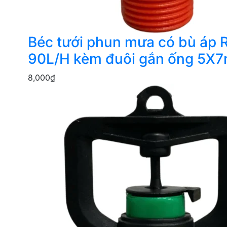
Béc tưới phun mưa có bù áp 
90L/H kèm đuôi gắn ống 5X
8,000
₫