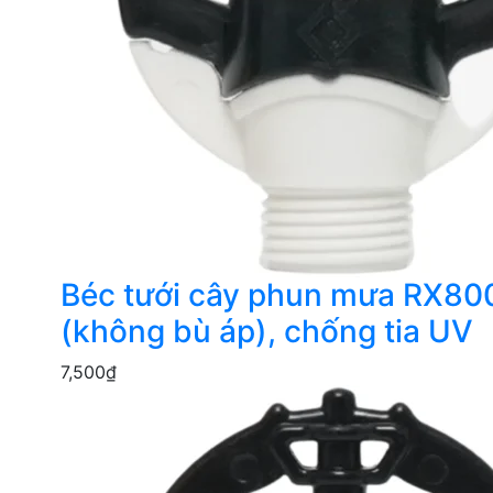
Béc tưới cây phun mưa RX80
(không bù áp), chống tia UV
7,500
₫