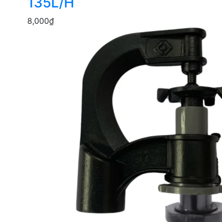
135L/H
8,000
₫