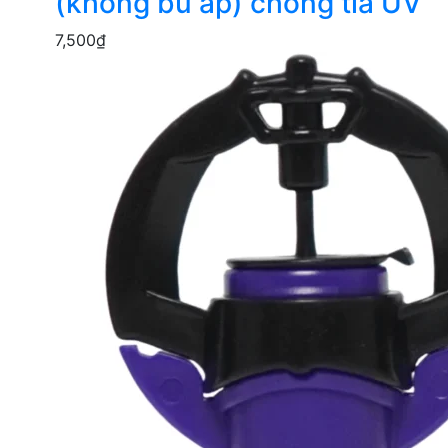
(không bù áp) chống tia UV
7,500
₫