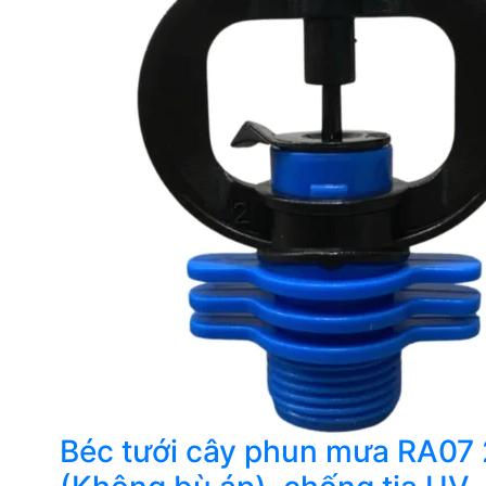
Béc tưới cây phun mưa RA07