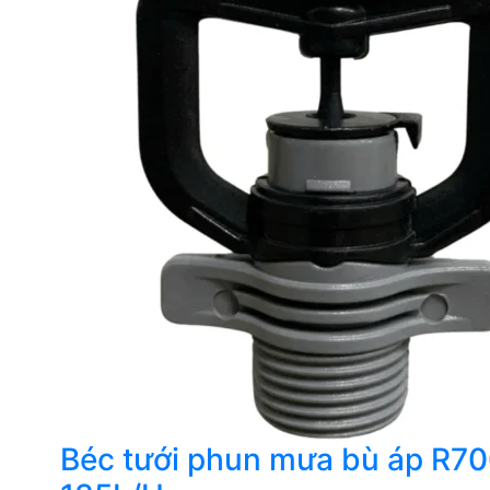
Béc tưới phun mưa bù áp R7