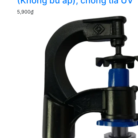
(Không bù áp), chống tia UV
5,900
₫