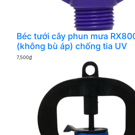
Béc tưới cây phun mưa RX80
(không bù áp) chống tia UV
7,500
₫