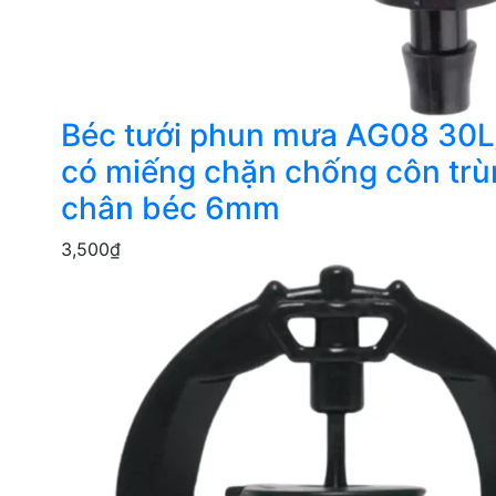
Béc tưới phun mưa AG08 30L
có miếng chặn chống côn tr
chân béc 6mm
3,500
₫