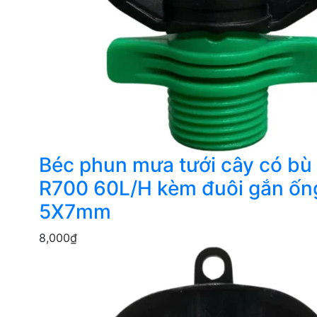
Béc phun mưa tưới cây có bù
R700 60L/H kèm đuôi gắn ốn
5X7mm
8,000
₫