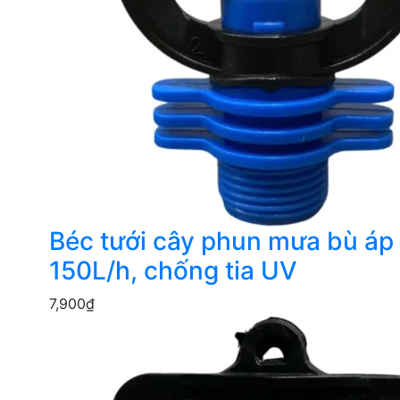
Béc tưới cây phun mưa bù áp
150L/h, chống tia UV
7,900
₫