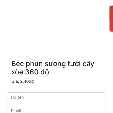
Béc phun sương tưới cây
xòe 360 độ
Giá:
2,400
₫