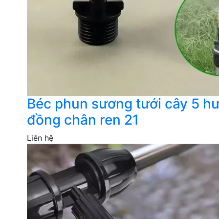
Béc phun sương tưới cây 5 h
đồng chân ren 21
Liên hệ