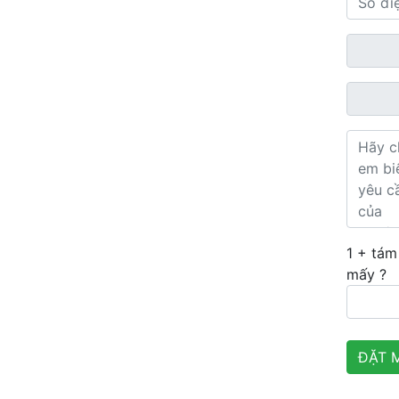
1 + tám
mấy ?