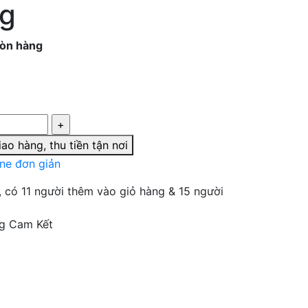
g
òn hàng
ao hàng, thu tiền tận nơi
ine đơn giản
, có 11 người thêm vào giỏ hàng & 15 người
g Cam Kết