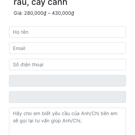
rau, cây cảnh
Giá:
280,000
₫
–
430,000
₫