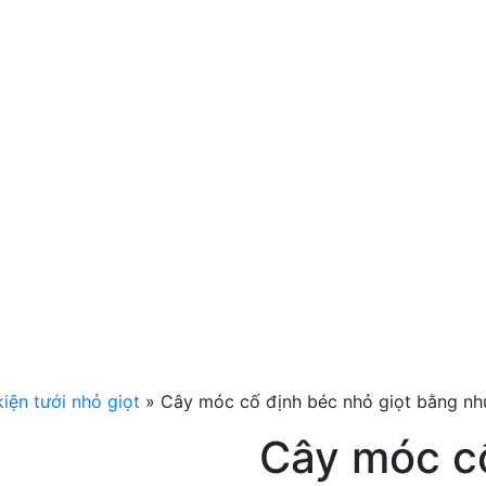
iện tưới nhỏ giọt
»
Cây móc cố định béc nhỏ giọt bằng nh
Cây móc c