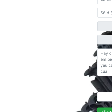
Một + 
mấy ?