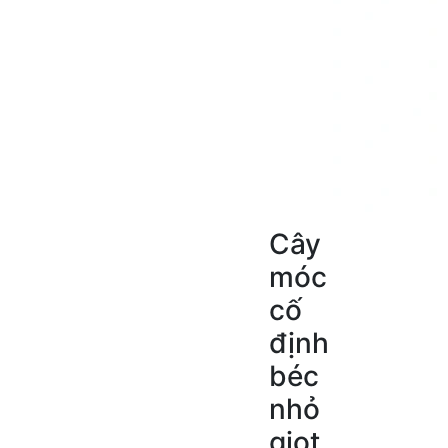
Cây
móc
cố
định
béc
nhỏ
giọt