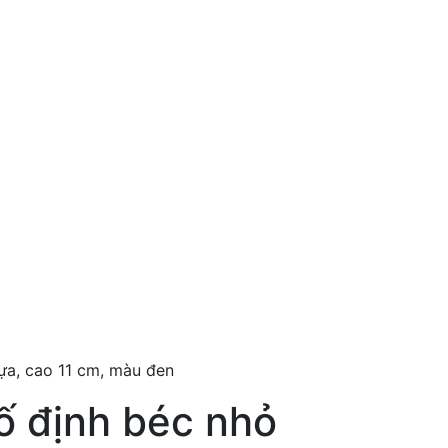
ựa, cao 11 cm, màu đen
ố định béc nhỏ